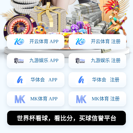
小学篮球队员的成
长之路与团队精神
的培养探讨
2026-05-16
本文将探讨小学篮球队员的成长之路与团队精神的培养，旨